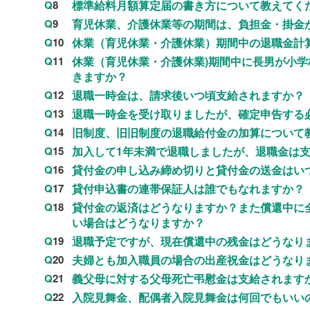
Q
8
標準給料月額算定届の書き方について教えてく
Q
9
育児休業、介護休業等の期間は、負担金・掛金
Q
10
休業（育児休業・介護休業）期間中の退職金計
Q
11
休業（育児休業・介護休業)期間中に長男が小
きますか？
Q
12
退職一時金は、請求後いつ頃支給されますか？
Q
13
退職一時金を受け取りましたが、確定申告する
Q
14
旧制度、旧旧制度の退職給付金の加算について
Q
15
加入して1年未満で退職しましたが、退職金は
Q
16
貸付金の申し込み締め切りと貸付金の送金はい
Q
17
貸付申込書の連帯保証人は誰でもなれますか？
Q
18
貸付金の返済はどうなりますか？また償還中に
い場合はどうなりますか？
Q
19
退職予定ですが、現在償還中の残金はどうなり
Q
20
夫婦とも加入職員の場合の出産祝金はどうなり
Q
21
義父母に対する父母死亡弔慰金は支給されます
Q
22
入院見舞金、配偶者入院見舞金は何回でもいい