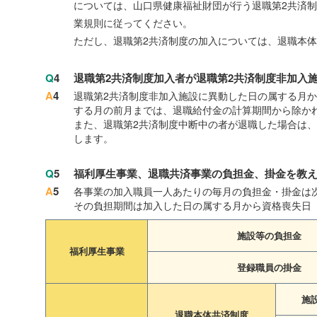
については、山口県健康福祉財団が行う退職第2共済
業規則に従ってください。
ただし、退職第2共済制度の加入については、退職本
Q
4
退職第2共済制度加入者が退職第2共済制度非加入
A
4
退職第2共済制度非加入施設に異動した日の属する月か
する月の前月までは、退職給付金の計算期間から除か
また、退職第2共済制度中断中の者が退職した場合は
します。
Q
5
福利厚生事業、退職共済事業の負担金、掛金を教
A
5
各事業の加入職員一人あたりの毎月の負担金・掛金は
その負担期間は加入した日の属する月から資格喪失日
施設等の負担金
福利厚生事業
登録職員の掛金
施
退職本体共済制度