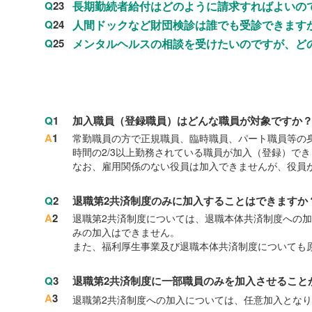
Q
23
長期勤続者給付はどのように請求すればよいの
Q
24
人間ドックなど財団検診は誰でも受診できます
Q
25
メンタルヘルスの相談を受けたいのですが、ど
Q
1
加入職員（登録職員）はどんな職員が対象ですか
A
1
常勤職員の方で正規職員、臨時職員、パート職員等の
時間の2/3以上勤務されている職員が加入（登録）で
なお、雇用関係のない役員は加入できませんが、役員
Q
2
退職第2共済制度のみに加入することはできますか
A
2
退職第2共済制度については、退職本体共済制度への加
みの加入はできません。
また、福利厚生事業及び退職本体共済制度についても
Q
3
退職第2共済制度に一部職員のみを加入させること
A
3
退職第2共済制度への加入については、任意加入となり