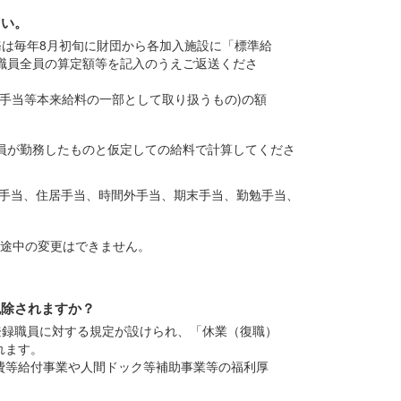
さい。
務は毎年8月初旬に財団から各加入施設に「標準給
職員全員の算定額等を記入のうえご返送くださ
務手当等本来給料の一部として取り扱うもの)の額
職員が勤務したものと仮定しての給料で計算してくださ
手当、住居手当、時間外手当、期末手当、勤勉手当、
、途中の変更はできません。
免除されますか？
登録職員に対する規定が設けられ、「休業（復職）
れます。
費等給付事業や人間ドック等補助事業等の福利厚