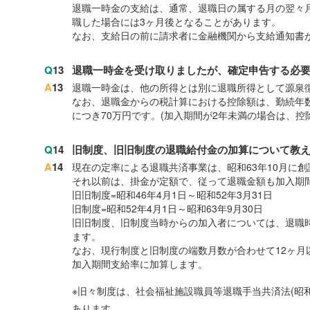
退職一時金の支給は、通常、退職日の属する月の翌々
職した場合には3ヶ月後となることがあります。
なお、支給日の前に請求者に金融機関から支給通知書
Q
13
退職一時金を受け取りましたが、確定申告する必
A
13
退職一時金は、他の所得とは別に退職所得として源泉
なお、退職金からの税計算における控除額は、勤続年数が
につき70万円です。(加入期間が2年未満の場合は、控
Q
14
旧制度、旧旧制度の退職給付金の加算について教
A
14
現在の定率による退職共済事業は、昭和63年10月に
それ以前は、掛金が定額で、従って退職金額も加入期
旧旧制度=昭和46年4月1日～昭和52年3月31日
旧制度=昭和52年4月1日～昭和63年9月30日
旧旧制度、旧制度当時からの加入者については、退職
ます。
なお、現行制度と旧制度の端数月数が合わせて12ヶ月
加入期間支給率に加算します。
※旧々制度は、社会福祉施設職員等退職手当共済法(昭和
あります。