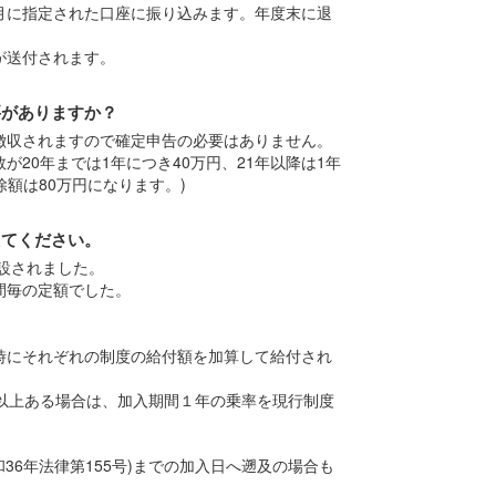
月に指定された口座に振り込みます。年度末に退
が送付されます。
要がありますか？
徴収されますので確定申告の必要はありません。
20年までは1年につき40万円、21年以降は1年
除額は80万円になります。)
えてください。
創設されました。
間毎の定額でした。
時にそれぞれの制度の給付額を加算して給付され
以上ある場合は、加入期間１年の乗率を現行制度
36年法律第155号)までの加入日へ遡及の場合も