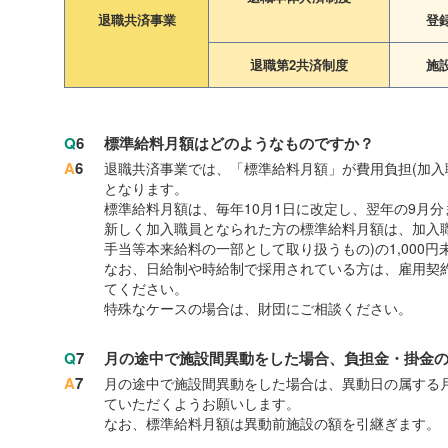
退職共済事業
登
退職第2共済制度
施
Q
6
標準給料月額はどのようなものですか？
A
6
退職共済事業では、「標準給料月額」が費用負担(加入
となります。
標準給料月額は、毎年10月1日に改定し、翌年の9月
新しく加入職員となられた方の標準給料月額は、加入職
手当等本来給料の一部として取り扱うもの)の1,000
なお、日給制や時給制で採用されている方は、雇用契
てください。
特殊なケースの場合は、財団にご相談ください。
Q
7
月の途中で施設間異動をした場合、負担金・掛金
A
7
月の途中で施設間異動をした場合は、異動日の属する
ていただくようお願いします。
なお、標準給料月額は異動前施設の額を引継ぎます。