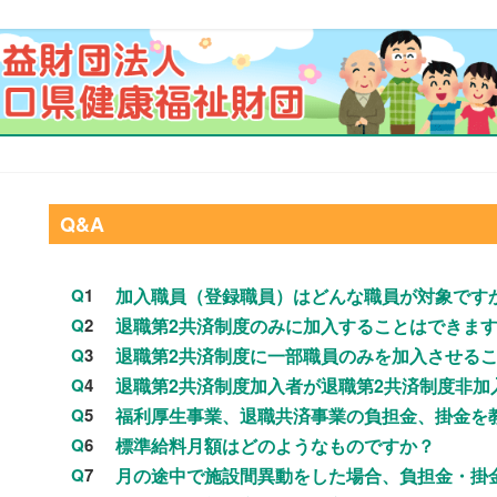
Q&A
Q
1
加入職員（登録職員）はどんな職員が対象です
Q
2
退職第2共済制度のみに加入することはできま
Q
3
退職第2共済制度に一部職員のみを加入させる
Q
4
退職第2共済制度加入者が退職第2共済制度非
Q
5
福利厚生事業、退職共済事業の負担金、掛金を
Q
6
標準給料月額はどのようなものですか？
Q
7
月の途中で施設間異動をした場合、負担金・掛