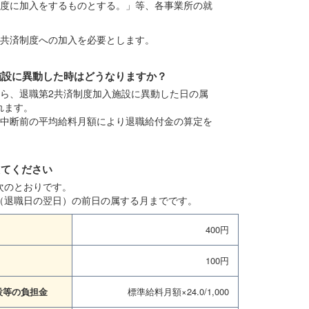
制度に加入をするものとする。」等、各事業所の就
体共済制度への加入を必要とします。
施設に異動した時はどうなりますか？
ら、退職第2共済制度加入施設に異動した日の属
れます。
、中断前の平均給料月額により退職給付金の算定を
えてください
次のとおりです。
（退職日の翌日）の前日の属する月までです。
400円
100円
設等の負担金
標準給料月額×24.0/1,000