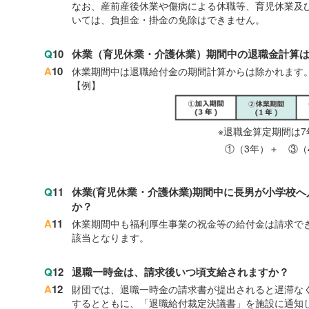
なお、産前産後休業や傷病による休職等、育児休業及
いては、負担金・掛金の免除はできません。
Q
10
休業（育児休業・介護休業）期間中の退職金計算
A
10
休業期間中は退職給付金の期間計算からは除かれます
【例】
※退職金算定期間は
①（3年）＋ ③（
Q
11
休業(育児休業・介護休業)期間中に長男が小学校
か？
A
11
休業期間中も福利厚生事業の祝金等の給付金は請求で
該当となります。
Q
12
退職一時金は、請求後いつ頃支給されますか？
A
12
財団では、退職一時金の請求書が提出されると遅滞な
するとともに、「退職給付裁定決議書」を施設に通知