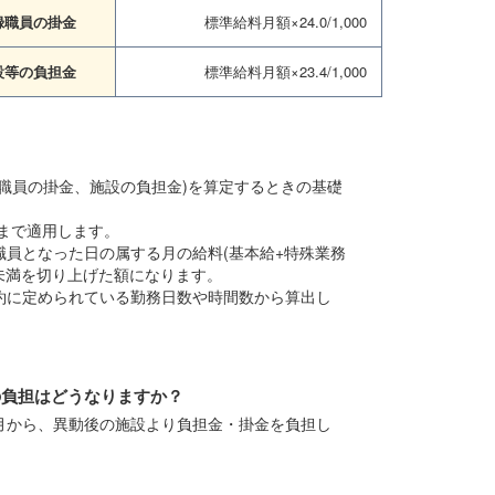
録職員の掛金
標準給料月額×24.0/1,000
設等の負担金
標準給料月額×23.4/1,000
職員の掛金、施設の負担金)を算定するときの基礎
分まで適用します。
員となった日の属する月の給料(基本給+特殊業務
円未満を切り上げた額になります。
約に定められている勤務日数や時間数から算出し
の負担はどうなりますか？
月から、異動後の施設より負担金・掛金を負担し