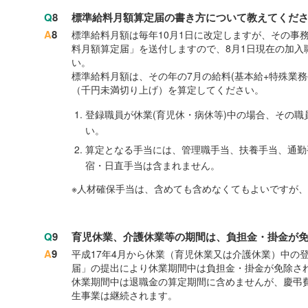
Q
8
標準給料月額算定届の書き方について教えてくだ
A
8
標準給料月額は毎年10月1日に改定しますが、その事
料月額算定届」を送付しますので、8月1日現在の加入
い。
標準給料月額は、その年の7月の給料(基本給+特殊業
（千円未満切り上げ）を算定してください。
登録職員が休業(育児休・病休等)中の場合、その
い。
算定となる手当には、管理職手当、扶養手当、通勤
宿・日直手当は含まれません。
※人材確保手当は、含めても含めなくてもよいですが
Q
9
育児休業、介護休業等の期間は、負担金・掛金が
A
9
平成17年4月から休業（育児休業又は介護休業）中の
届」の提出により休業期間中は負担金・掛金が免除さ
休業期間中は退職金の算定期間に含めませんが、慶弔
生事業は継続されます。