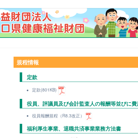
規程情報
定款
定款(801KB)
役員、評議員及び会計監査人の報酬等並びに費
役員報酬規程（R8.3改正）
福利厚生事業、退職共済事業業務方法書