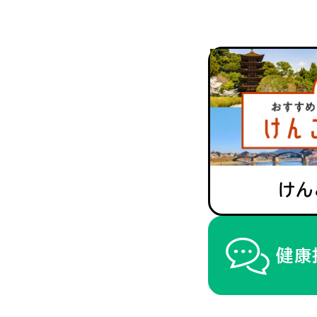
けん
健康