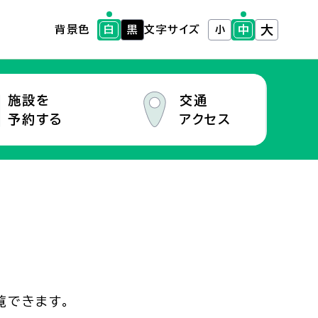
大
中
背景色
白
黒
文字サイズ
小
施設を
交通
予約する
アクセス
覧できます。